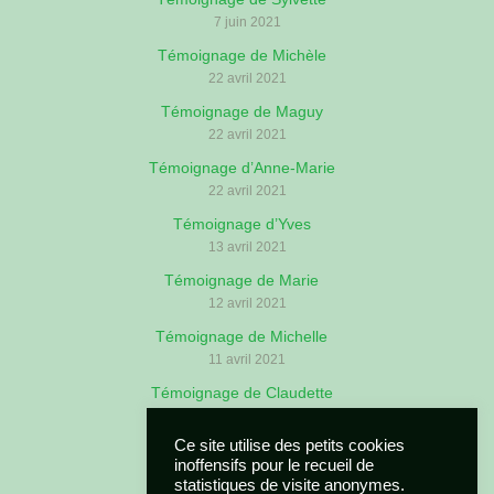
7 juin 2021
Témoignage de Michèle
22 avril 2021
Témoignage de Maguy
22 avril 2021
Témoignage d’Anne-Marie
22 avril 2021
Témoignage d’Yves
13 avril 2021
Témoignage de Marie
12 avril 2021
Témoignage de Michelle
11 avril 2021
Témoignage de Claudette
6 avril 2021
Ce site utilise des petits cookies
Témoignage de Claude
inoffensifs pour le recueil de
3 avril 2021
statistiques de visite anonymes.