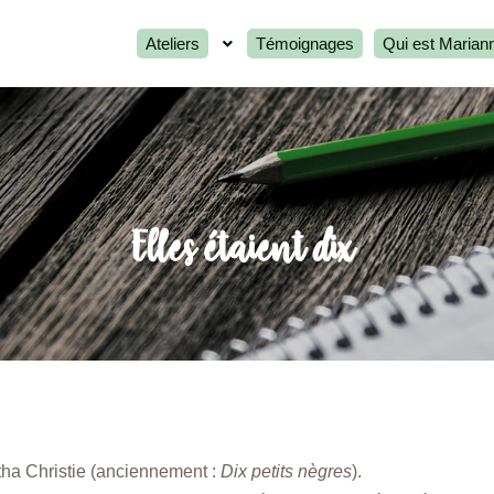
Ateliers
Témoignages
Qui est Marian
Elles étaient dix
atha Christie (anciennement :
Dix petits nègres
).