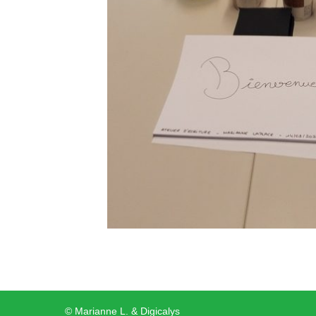
© Marianne L. &
Digicalys